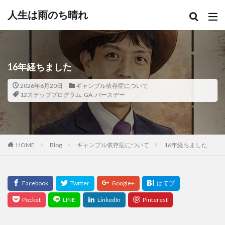
人生は雨のち晴れ
16年経ちました
2026年6月20日
ギャンブル依存症について
12ステッププログラム
,
GA
,
バースデー
HOME
Blog
ギャンブル依存症について
16年経ちました