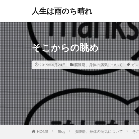
人生は雨のち晴れ
そこからの眺め
2019年6月24日
脳腫瘍、身体の病気について
ガン
HOME
Blog
脳腫瘍、身体の病気について
そ