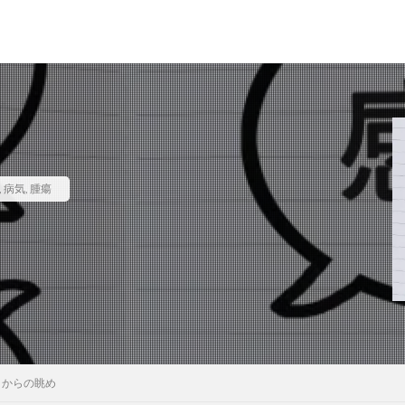
,
病気
,
腫瘍
こからの眺め