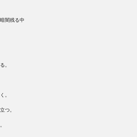
暗闇残る中
る。
く。
立つ。
。